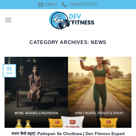
Skip
EMAIL
+919810734737
to
content
CATEGORY ARCHIVES:
NEWS
01
Oct
वजन कैसे बढ़ाएं: Patlepan Se Chutkara | Dev Fitness Expert