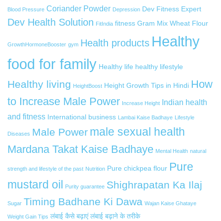
Coriander Powder
Dev Fitness Expert
Blood Pressure
Depression
Dev Health Solution
fitness
Gram Mix Wheat Flour
FitIndia
Healthy
Health products
GrowthHormoneBooster
gym
food for family
Healthy life
healthy lifestyle
How
Healthy living
Height Growth Tips in Hindi
HeightBoost
to Increase Male Power
Indian health
Increase Height
and fitness
International business
Lambai Kaise Badhaye
Lifestyle
male sexual health
Male Power
Diseases
Mardana Takat Kaise Badhaye
Mental Health
natural
Pure
Pure chickpea flour
strength and lifestyle of the past
Nutrition
mustard oil
Shighrapatan Ka Ilaj
Purity guarantee
Timing Badhane Ki Dawa
Sugar
Wajan Kaise Ghataye
लंबाई कैसे बढ़ाएं
लंबाई बढ़ाने के तरीके
Weight Gain Tips