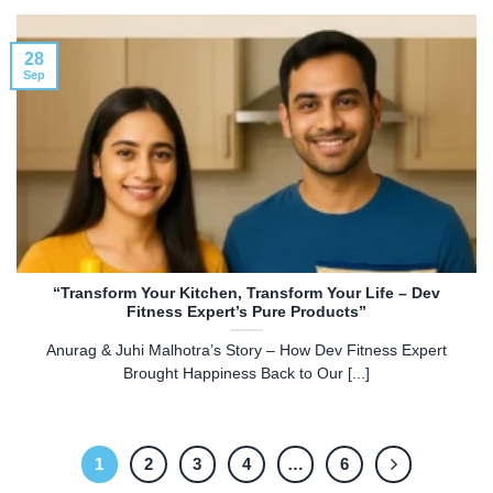
28
Sep
“Transform Your Kitchen, Transform Your Life – Dev
Fitness Expert’s Pure Products”
Anurag & Juhi Malhotra’s Story – How Dev Fitness Expert
Brought Happiness Back to Our [...]
1
2
3
4
…
6